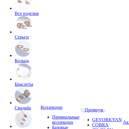
Все изделия
Серьги
Кольца
Браслеты
Коллекции
Свадьба
Премиум
Премиальные
GEVORKYAN
коллекции
Ак
COBRA
Базовые