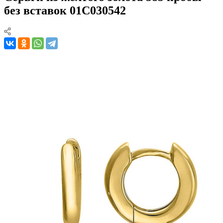
без вставок 01С030542