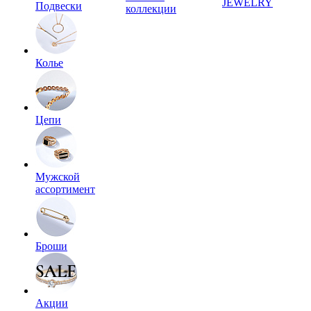
JEWELRY
Подвески
коллекции
Колье
Цепи
Мужской
ассортимент
Броши
Акции