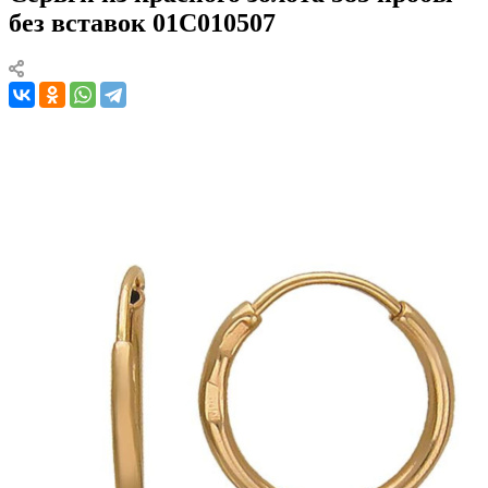
без вставок 01С010507