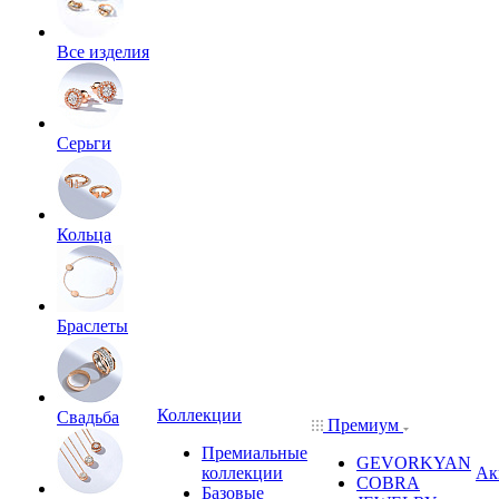
Все изделия
Серьги
Кольца
Браслеты
Коллекции
Свадьба
Премиум
Премиальные
GEVORKYAN
коллекции
Ак
COBRA
Базовые