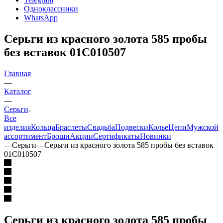
Одноклассники
WhatsApp
Серьги из красного золота 585 пробы
без вставок 01С010507
Главная
—
Каталог
—
Серьги
Все
изделия
Кольца
Браслеты
Свадьба
Подвески
Колье
Цепи
Мужской
ассортимент
Броши
Акции
Сертификаты
Новинки
—
Серьги
—
Серьги из красного золота 585 пробы без вставок
01С010507
Серьги из красного золота 585 пробы