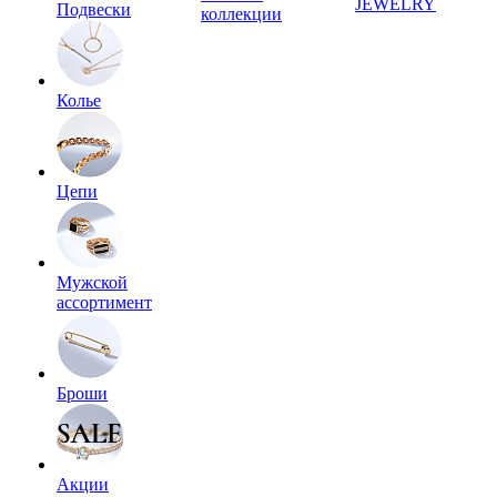
JEWELRY
Подвески
коллекции
Колье
Цепи
Мужской
ассортимент
Броши
Акции