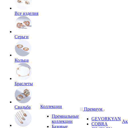
Все изделия
Серьги
Кольца
Браслеты
Коллекции
Свадьба
Премиум
Премиальные
GEVORKYAN
коллекции
Ак
COBRA
Базовые