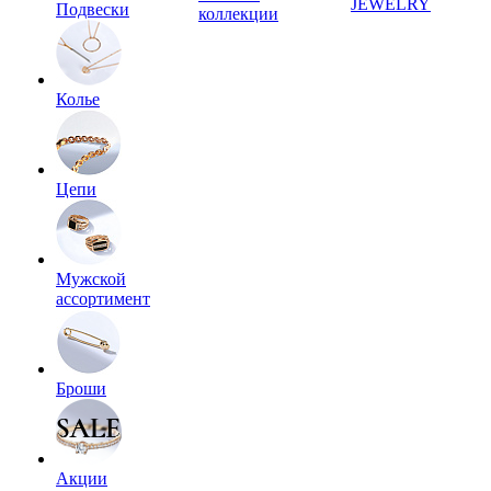
JEWELRY
Подвески
коллекции
Колье
Цепи
Мужской
ассортимент
Броши
Акции