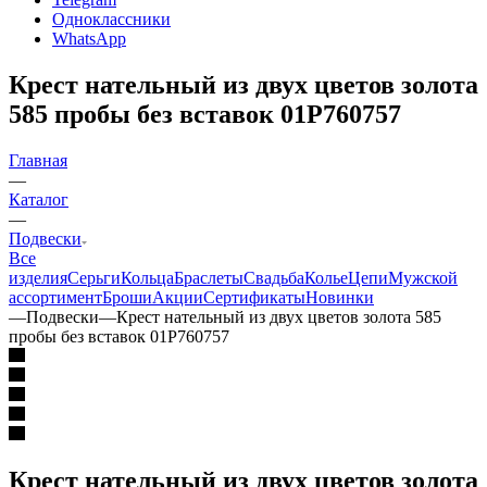
Одноклассники
WhatsApp
Крест нательный из двух цветов золота
585 пробы без вставок 01Р760757
Главная
—
Каталог
—
Подвески
Все
изделия
Серьги
Кольца
Браслеты
Свадьба
Колье
Цепи
Мужской
ассортимент
Броши
Акции
Сертификаты
Новинки
—
Подвески
—
Крест нательный из двух цветов золота 585
пробы без вставок 01Р760757
Крест нательный из двух цветов золота