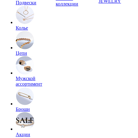
JEWELRY
Подвески
коллекции
Колье
Цепи
Мужской
ассортимент
Броши
Акции