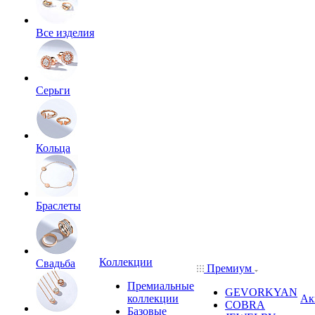
Все изделия
Серьги
Кольца
Браслеты
Коллекции
Свадьба
Премиум
Премиальные
GEVORKYAN
коллекции
Ак
COBRA
Базовые