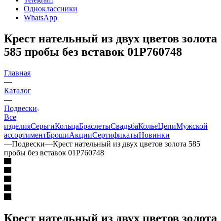
Одноклассники
WhatsApp
Крест нательный из двух цветов золота
585 пробы без вставок 01Р760748
Главная
—
Каталог
—
Подвески
Все
изделия
Серьги
Кольца
Браслеты
Свадьба
Колье
Цепи
Мужской
ассортимент
Броши
Акции
Сертификаты
Новинки
—
Подвески
—
Крест нательный из двух цветов золота 585
пробы без вставок 01Р760748
Крест нательный из двух цветов золота