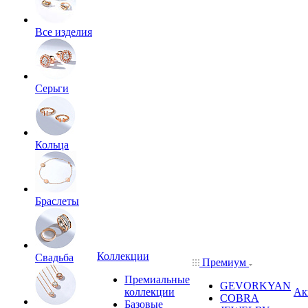
Все изделия
Серьги
Кольца
Браслеты
Коллекции
Свадьба
Премиум
Премиальные
GEVORKYAN
коллекции
Ак
COBRA
Базовые