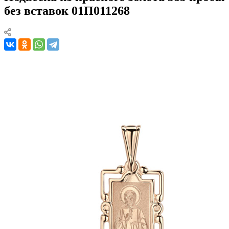
без вставок 01П011268