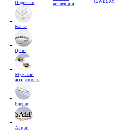
JEWELRY
Подвески
коллекции
Колье
Цепи
Мужской
ассортимент
Броши
Акции