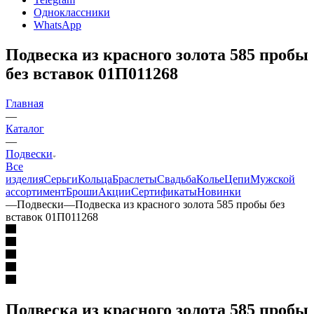
Одноклассники
WhatsApp
Подвеска из красного золота 585 пробы
без вставок 01П011268
Главная
—
Каталог
—
Подвески
Все
изделия
Серьги
Кольца
Браслеты
Свадьба
Колье
Цепи
Мужской
ассортимент
Броши
Акции
Сертификаты
Новинки
—
Подвески
—
Подвеска из красного золота 585 пробы без
вставок 01П011268
Подвеска из красного золота 585 пробы