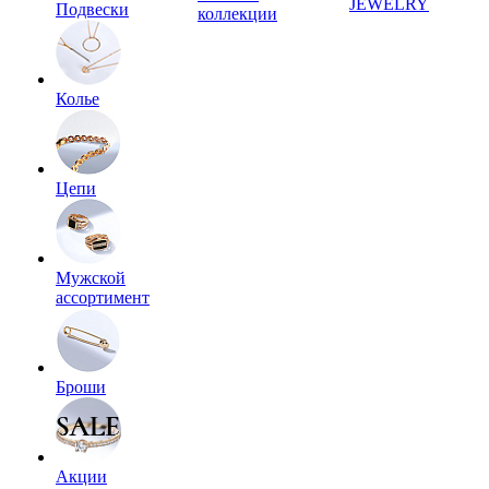
JEWELRY
Подвески
коллекции
Колье
Цепи
Мужской
ассортимент
Броши
Акции