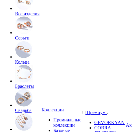
Все изделия
Серьги
Кольца
Браслеты
Коллекции
Свадьба
Премиум
Премиальные
GEVORKYAN
коллекции
Ак
COBRA
Базовые