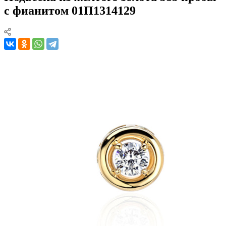
с фианитом 01П1314129