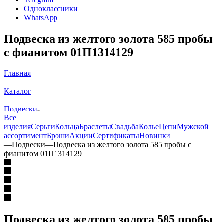
Одноклассники
WhatsApp
Подвеска из желтого золота 585 пробы
с фианитом 01П1314129
Главная
—
Каталог
—
Подвески
Все
изделия
Серьги
Кольца
Браслеты
Свадьба
Колье
Цепи
Мужской
ассортимент
Броши
Акции
Сертификаты
Новинки
—
Подвески
—
Подвеска из желтого золота 585 пробы с
фианитом 01П1314129
Подвеска из желтого золота 585 пробы