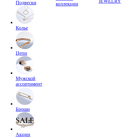
JEWELRY
Подвески
коллекции
Колье
Цепи
Мужской
ассортимент
Броши
Акции