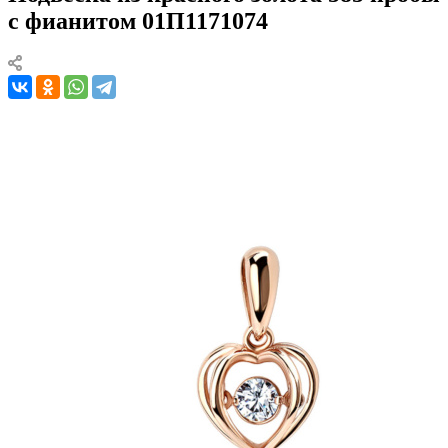
с фианитом 01П1171074