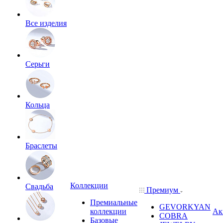
Все изделия
Серьги
Кольца
Браслеты
Коллекции
Свадьба
Премиум
Премиальные
GEVORKYAN
коллекции
Ак
COBRA
Базовые