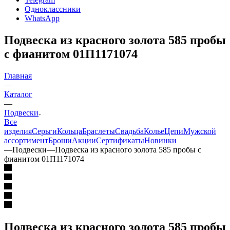
Одноклассники
WhatsApp
Подвеска из красного золота 585 пробы
с фианитом 01П1171074
Главная
—
Каталог
—
Подвески
Все
изделия
Серьги
Кольца
Браслеты
Свадьба
Колье
Цепи
Мужской
ассортимент
Броши
Акции
Сертификаты
Новинки
—
Подвески
—
Подвеска из красного золота 585 пробы с
фианитом 01П1171074
Подвеска из красного золота 585 пробы