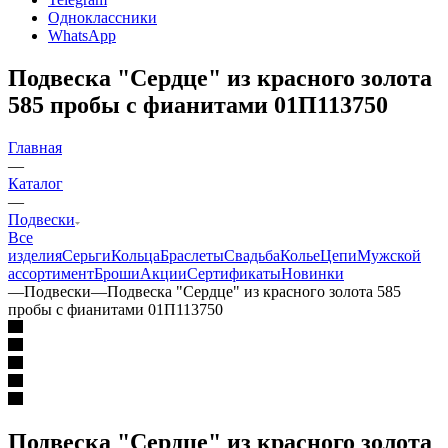
Одноклассники
WhatsApp
Подвеска "Сердце" из красного золота
585 пробы с фианитами 01П113750
Главная
—
Каталог
—
Подвески
Все
изделия
Серьги
Кольца
Браслеты
Свадьба
Колье
Цепи
Мужской
ассортимент
Броши
Акции
Сертификаты
Новинки
—
Подвески
—
Подвеска "Сердце" из красного золота 585
пробы с фианитами 01П113750
Подвеска "Сердце" из красного золота