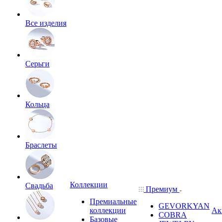
Все изделия
Серьги
Кольца
Браслеты
Коллекции
Свадьба
Премиум
Премиальные
GEVORKYAN
коллекции
Ак
COBRA
Базовые