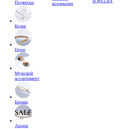
JEWELRY
Подвески
коллекции
Колье
Цепи
Мужской
ассортимент
Броши
Акции