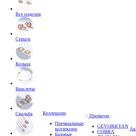
Все изделия
Серьги
Кольца
Браслеты
Коллекции
Свадьба
Премиум
Премиальные
GEVORKYAN
коллекции
Ак
COBRA
Базовые