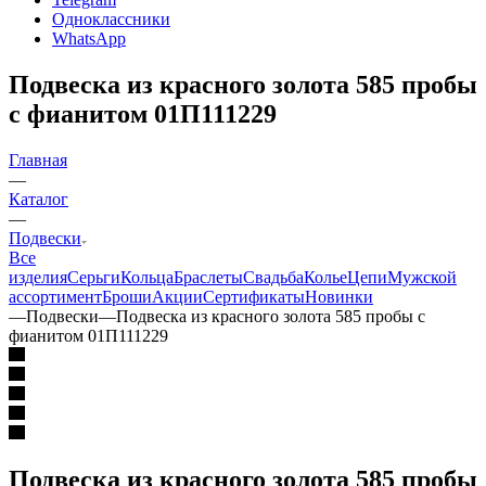
Одноклассники
WhatsApp
Подвеска из красного золота 585 пробы
с фианитом 01П111229
Главная
—
Каталог
—
Подвески
Все
изделия
Серьги
Кольца
Браслеты
Свадьба
Колье
Цепи
Мужской
ассортимент
Броши
Акции
Сертификаты
Новинки
—
Подвески
—
Подвеска из красного золота 585 пробы с
фианитом 01П111229
Подвеска из красного золота 585 пробы