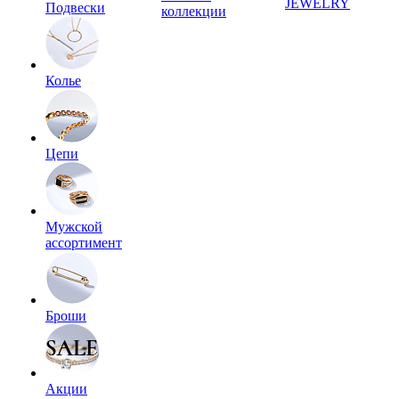
JEWELRY
Подвески
коллекции
Колье
Цепи
Мужской
ассортимент
Броши
Акции