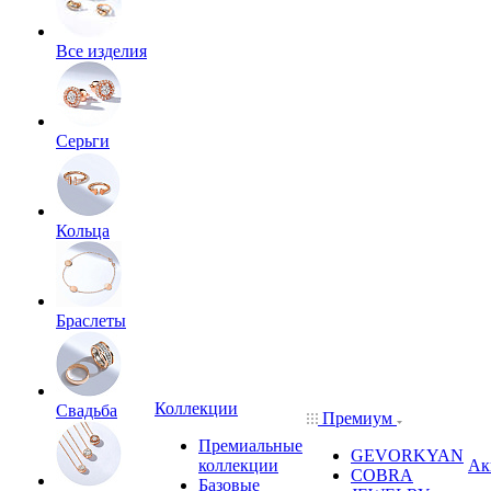
Все изделия
Серьги
Кольца
Браслеты
Коллекции
Свадьба
Премиум
Премиальные
GEVORKYAN
коллекции
Ак
COBRA
Базовые