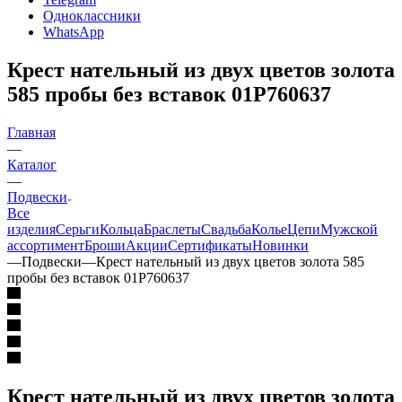
Одноклассники
WhatsApp
Крест нательный из двух цветов золота
585 пробы без вставок 01Р760637
Главная
—
Каталог
—
Подвески
Все
изделия
Серьги
Кольца
Браслеты
Свадьба
Колье
Цепи
Мужской
ассортимент
Броши
Акции
Сертификаты
Новинки
—
Подвески
—
Крест нательный из двух цветов золота 585
пробы без вставок 01Р760637
Крест нательный из двух цветов золота