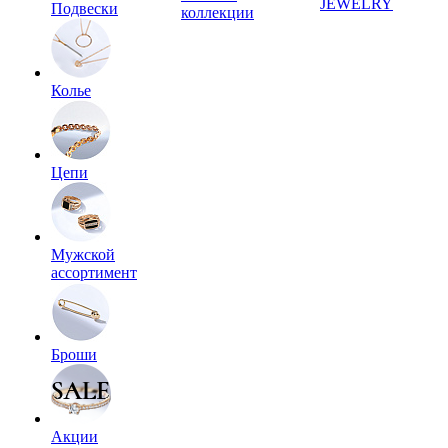
JEWELRY
Подвески
коллекции
Колье
Цепи
Мужской
ассортимент
Броши
Акции