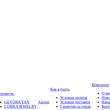
Компания
Как купить
О ко
ремиум
Условия оплаты
Ново
GEVORKYAN
Акции
Условия доставки
Вака
COBRA JEWELRY
Гарантия на товар
Конт