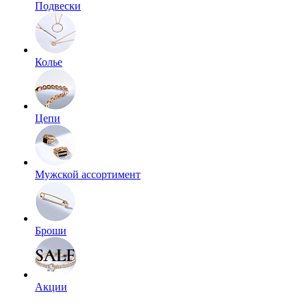
Подвески
Колье
Цепи
Мужской ассортимент
Броши
Акции