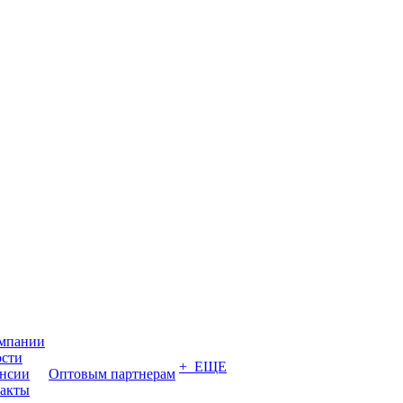
мпании
сти
+ ЕЩЕ
нсии
Оптовым партнерам
акты