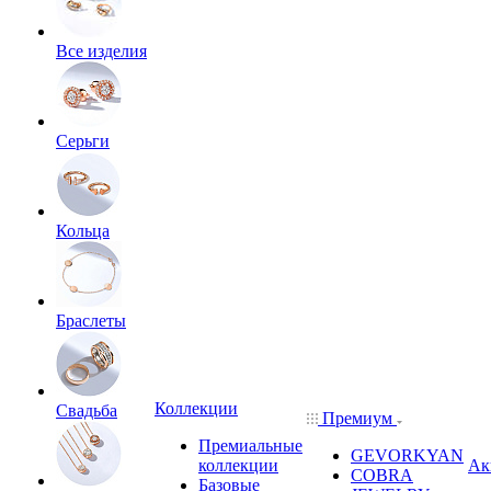
Все изделия
Серьги
Кольца
Браслеты
Коллекции
Свадьба
Премиум
Премиальные
GEVORKYAN
коллекции
Ак
COBRA
Базовые