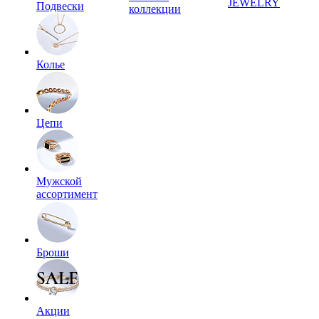
JEWELRY
Подвески
коллекции
Колье
Цепи
Мужской
ассортимент
Броши
Акции