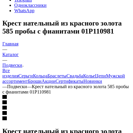
Одноклассники
WhatsApp
Крест нательный из красного золота
585 пробы с фианитами 01Р110981
Главная
—
Каталог
—
Подвески
Все
изделия
Серьги
Кольца
Браслеты
Свадьба
Колье
Цепи
Мужской
ассортимент
Броши
Акции
Сертификаты
Новинки
—
Подвески
—
Крест нательный из красного золота 585 пробы
с фианитами 01Р110981
Крест нательный из красного золота