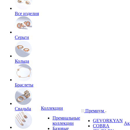
Все изделия
Серьги
Кольца
Браслеты
Коллекции
Свадьба
Премиум
Премиальные
GEVORKYAN
коллекции
Ак
COBRA
Базовые