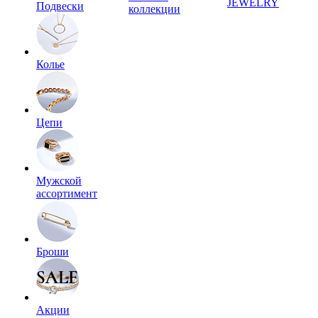
JEWELRY
Подвески
коллекции
Колье
Цепи
Мужской
ассортимент
Броши
Акции