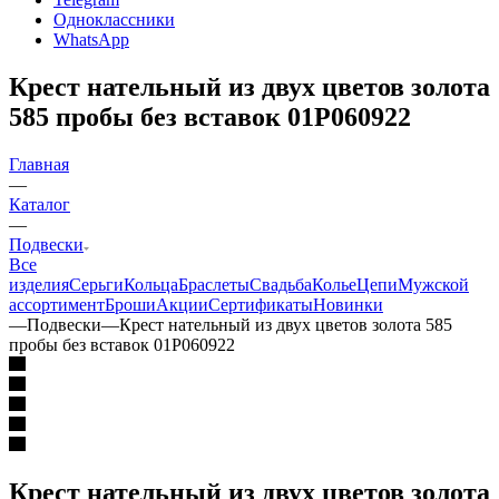
Одноклассники
WhatsApp
Крест нательный из двух цветов золота
585 пробы без вставок 01Р060922
Главная
—
Каталог
—
Подвески
Все
изделия
Серьги
Кольца
Браслеты
Свадьба
Колье
Цепи
Мужской
ассортимент
Броши
Акции
Сертификаты
Новинки
—
Подвески
—
Крест нательный из двух цветов золота 585
пробы без вставок 01Р060922
Крест нательный из двух цветов золота