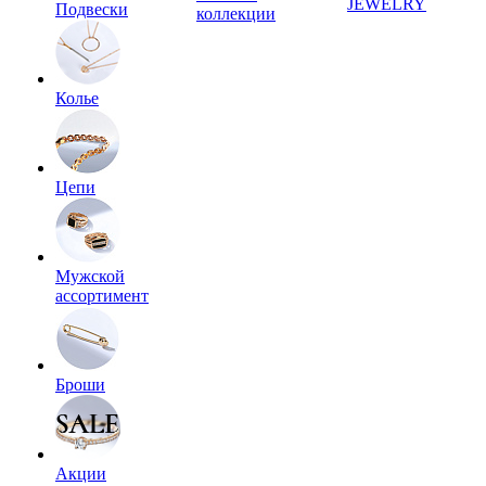
JEWELRY
Подвески
коллекции
Колье
Цепи
Мужской
ассортимент
Броши
Акции