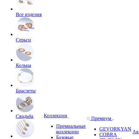
Все изделия
Серьги
Кольца
Браслеты
Коллекции
Свадьба
Премиум
Премиальные
GEVORKYAN
коллекции
Ак
COBRA
Базовые