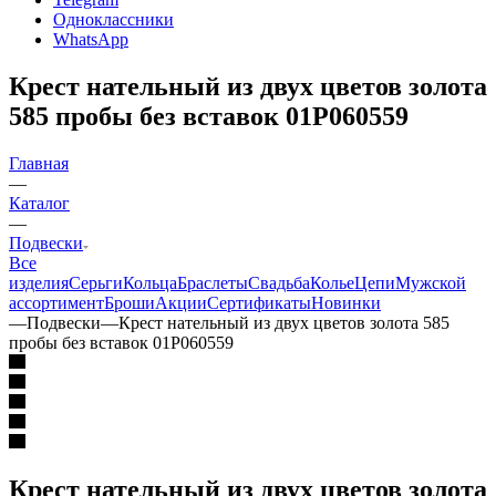
Одноклассники
WhatsApp
Крест нательный из двух цветов золота
585 пробы без вставок 01Р060559
Главная
—
Каталог
—
Подвески
Все
изделия
Серьги
Кольца
Браслеты
Свадьба
Колье
Цепи
Мужской
ассортимент
Броши
Акции
Сертификаты
Новинки
—
Подвески
—
Крест нательный из двух цветов золота 585
пробы без вставок 01Р060559
Крест нательный из двух цветов золота