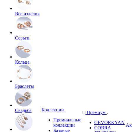
Все изделия
Серьги
Кольца
Браслеты
Коллекции
Свадьба
Премиум
Премиальные
GEVORKYAN
коллекции
Ак
COBRA
Базовые