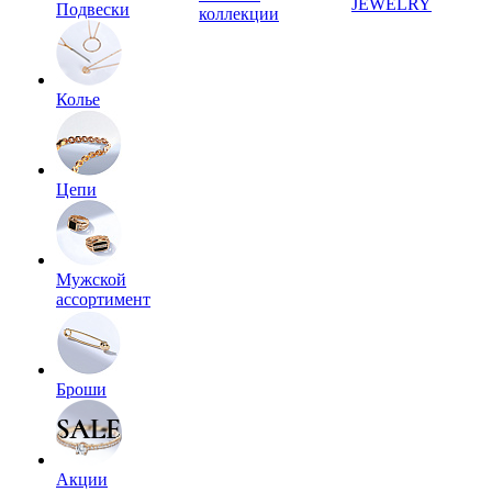
JEWELRY
Подвески
коллекции
Колье
Цепи
Мужской
ассортимент
Броши
Акции