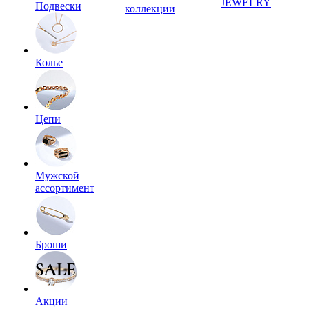
JEWELRY
Подвески
коллекции
Колье
Цепи
Мужской
ассортимент
Броши
Акции