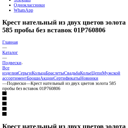
Одноклассники
WhatsApp
Крест нательный из двух цветов золота
585 пробы без вставок 01Р760806
Главная
—
Каталог
—
Подвески
Все
изделия
Серьги
Кольца
Браслеты
Свадьба
Колье
Цепи
Мужской
ассортимент
Броши
Акции
Сертификаты
Новинки
—
Подвески
—
Крест нательный из двух цветов золота 585
пробы без вставок 01Р760806
Крест нательный из двух цветов золота