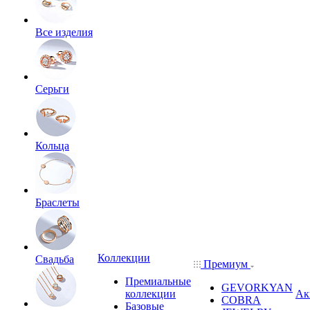
Все изделия
Серьги
Кольца
Браслеты
Коллекции
Свадьба
Премиум
Премиальные
GEVORKYAN
коллекции
Ак
COBRA
Базовые