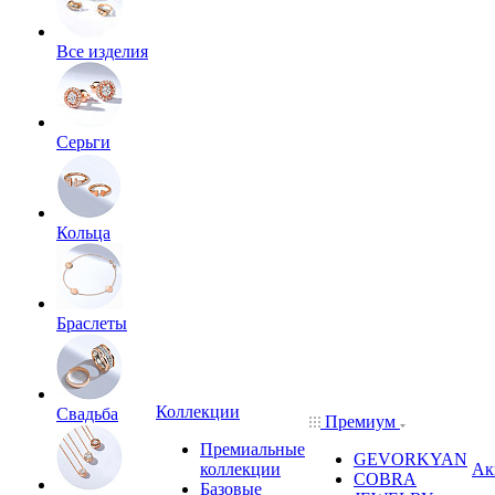
Все изделия
Серьги
Кольца
Браслеты
Коллекции
Свадьба
Премиум
Премиальные
GEVORKYAN
коллекции
Ак
COBRA
Базовые