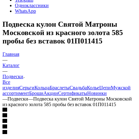
Одноклассники
WhatsApp
Подвеска кулон Святой Матроны
Московской из красного золота 585
пробы без вставок 01П011415
Главная
—
Каталог
—
Подвески
Все
изделия
Серьги
Кольца
Браслеты
Свадьба
Колье
Цепи
Мужской
ассортимент
Броши
Акции
Сертификаты
Новинки
—
Подвески
—
Подвеска кулон Святой Матроны Московской
из красного золота 585 пробы без вставок 01П011415