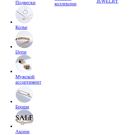
JEWELRY
Подвески
коллекции
Колье
Цепи
Мужской
ассортимент
Броши
Акции