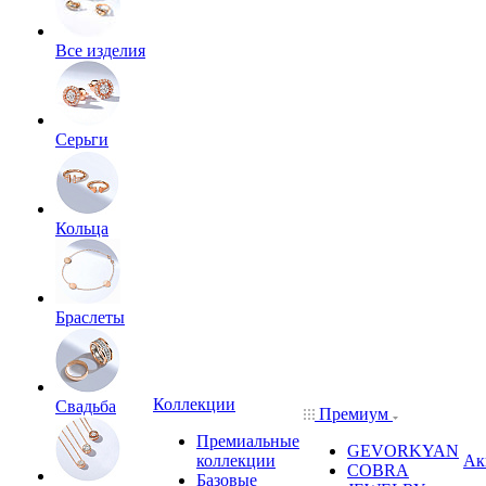
Все изделия
Серьги
Кольца
Браслеты
Коллекции
Свадьба
Премиум
Премиальные
GEVORKYAN
коллекции
Ак
COBRA
Базовые