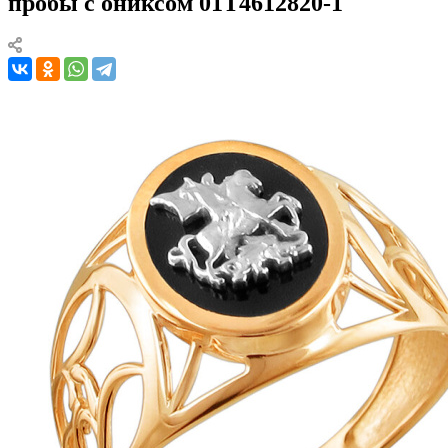
пробы с ониксом 01Т4612820-1