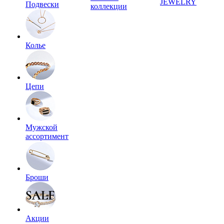
JEWELRY
Подвески
коллекции
Колье
Цепи
Мужской
ассортимент
Броши
Акции