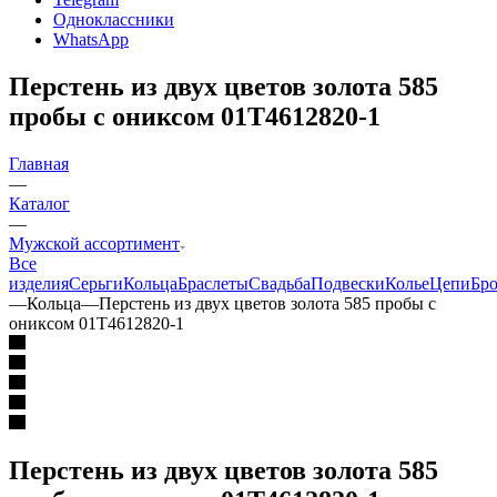
Одноклассники
WhatsApp
Перстень из двух цветов золота 585
пробы с ониксом 01Т4612820-1
Главная
—
Каталог
—
Мужской ассортимент
Все
изделия
Серьги
Кольца
Браслеты
Свадьба
Подвески
Колье
Цепи
Бр
—
Кольца
—
Перстень из двух цветов золота 585 пробы с
ониксом 01Т4612820-1
Перстень из двух цветов золота 585