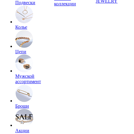
JEWELRY
Подвески
коллекции
Колье
Цепи
Мужской
ассортимент
Броши
Акции