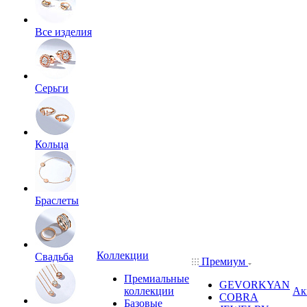
Все изделия
Серьги
Кольца
Браслеты
Коллекции
Свадьба
Премиум
Премиальные
GEVORKYAN
коллекции
Ак
COBRA
Базовые