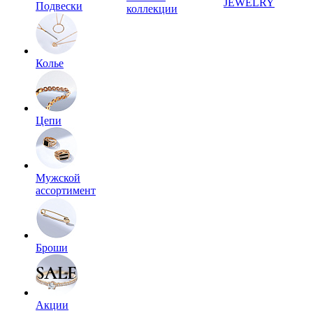
JEWELRY
Подвески
коллекции
Колье
Цепи
Мужской
ассортимент
Броши
Акции