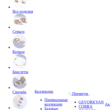
Все изделия
Серьги
Кольца
Браслеты
Коллекции
Свадьба
Премиум
Премиальные
GEVORKYAN
коллекции
Ак
COBRA
Базовые