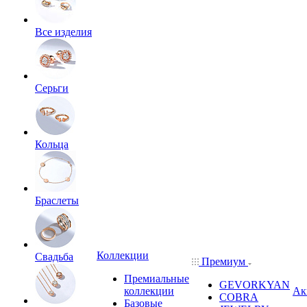
Все изделия
Серьги
Кольца
Браслеты
Коллекции
Свадьба
Премиум
Премиальные
GEVORKYAN
коллекции
Ак
COBRA
Базовые