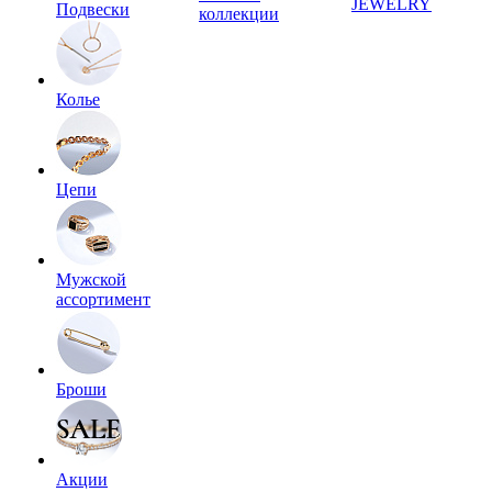
JEWELRY
Подвески
коллекции
Колье
Цепи
Мужской
ассортимент
Броши
Акции