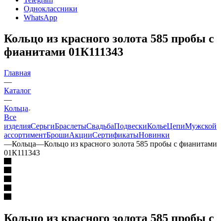
Одноклассники
WhatsApp
Кольцо из красного золота 585 пробы с
фианитами 01К111343
Главная
—
Каталог
—
Кольца
Все
изделия
Серьги
Браслеты
Свадьба
Подвески
Колье
Цепи
Мужской
ассортимент
Броши
Акции
Сертификаты
Новинки
—
Кольца
—
Кольцо из красного золота 585 пробы с фианитами
01К111343
Кольцо из красного золота 585 пробы с