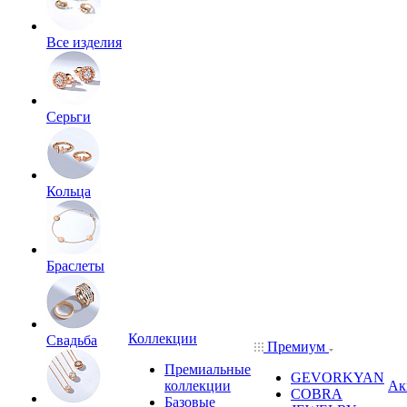
Все изделия
Серьги
Кольца
Браслеты
Коллекции
Свадьба
Премиум
Премиальные
GEVORKYAN
коллекции
Ак
COBRA
Базовые