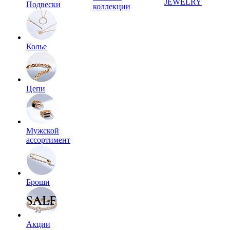
JEWELRY
Подвески
коллекции
Колье
Цепи
Мужской
ассортимент
Броши
Акции