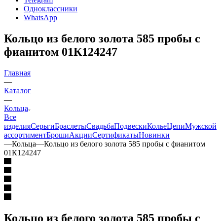
Одноклассники
WhatsApp
Кольцо из белого золота 585 пробы с
фианитом 01К124247
Главная
—
Каталог
—
Кольца
Все
изделия
Серьги
Браслеты
Свадьба
Подвески
Колье
Цепи
Мужской
ассортимент
Броши
Акции
Сертификаты
Новинки
—
Кольца
—
Кольцо из белого золота 585 пробы с фианитом
01К124247
Кольцо из белого золота 585 пробы с