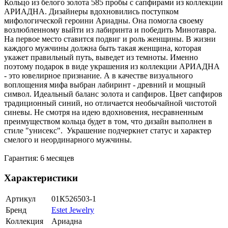
Кольцо из белого золота 585 пробы с сапфирами из коллекции
АРИАДНА. Дизайнеры вдохновились поступком
мифологической героини Ариадны. Она помогла своему
возлюбленному выйти из лабиринта и победить Минотавра.
На первое место ставится подвиг и роль женщины. В жизни
каждого мужчины должна быть такая женщина, которая
укажет правильный путь, выведет из темноты. Именно
поэтому подарок в виде украшения из коллекции АРИАДНА
- это ювелирное признание. А в качестве визуального
воплощения мифа выбран лабиринт - древний и мощный
символ. Идеальный баланс золота и сапфиров. Цвет сапфиров
традиционный синий, но отличается необычайной чистотой
синевы. Не смотря на идею вдохновения, несравненным
преимуществом кольца будет в том, что дизайн выполнен в
стиле "унисекс". Украшение подчеркнет статус и характер
смелого и неординарного мужчины.
Гарантия: 6 месяцев
Характеристики
Артикул
01К526503-1
Бренд
Estet Jewelry
Коллекция
Ариадна