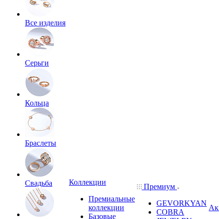
Все изделия
Серьги
Кольца
Браслеты
Коллекции
Свадьба
Премиум
Премиальные
GEVORKYAN
коллекции
Ак
COBRA
Базовые