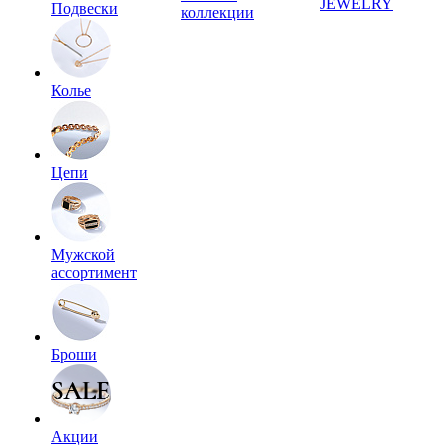
JEWELRY
Подвески
коллекции
Колье
Цепи
Мужской
ассортимент
Броши
Акции