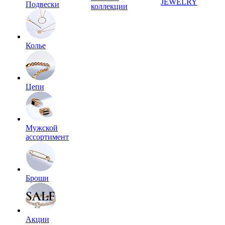
JEWELRY
Подвески
коллекции
Колье
Цепи
Мужской
ассортимент
Броши
Акции