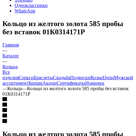
Одноклассники
WhatsApp
Кольцо из желтого золота 585 пробы
без вставок 01К0314171Р
Главная
—
Каталог
—
Кольца
Все
изделия
Серьги
Браслеты
Свадьба
Подвески
Колье
Цепи
Мужской
ассортимент
Броши
Акции
Сертификаты
Новинки
—
Кольца
—
Кольцо из желтого золота 585 пробы без вставок
01К0314171Р
Кольцо из желтого золота 585 пробы