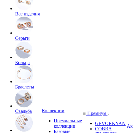
Все изделия
Серьги
Кольца
Браслеты
Коллекции
Свадьба
Премиум
Премиальные
GEVORKYAN
коллекции
Ак
COBRA
Базовые