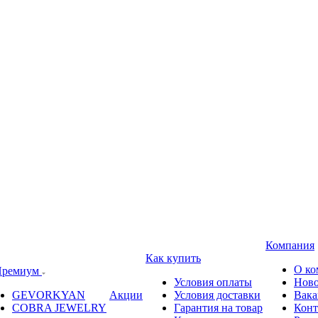
Компания
Как купить
О ко
ремиум
Условия оплаты
Ново
GEVORKYAN
Акции
Условия доставки
Вака
COBRA JEWELRY
Гарантия на товар
Конт