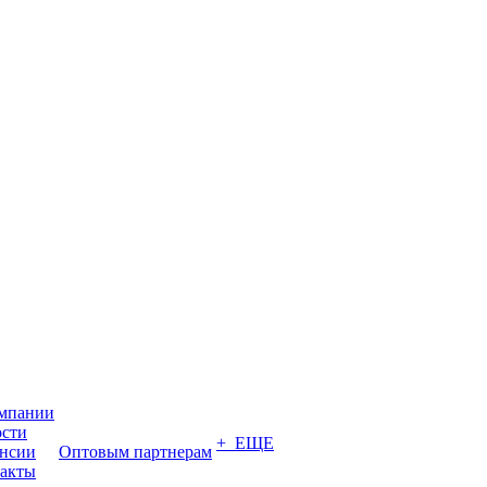
мпании
сти
+ ЕЩЕ
нсии
Оптовым партнерам
акты