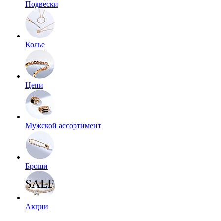
Подвески
Колье
Цепи
Мужской ассортимент
Броши
Акции