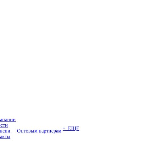
мпании
сти
+ ЕЩЕ
нсии
Оптовым партнерам
акты