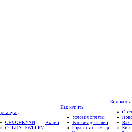
Компания
Как купить
О ко
ремиум
Условия оплаты
Ново
GEVORKYAN
Акции
Условия доставки
Вака
COBRA JEWELRY
Гарантия на товар
Конт