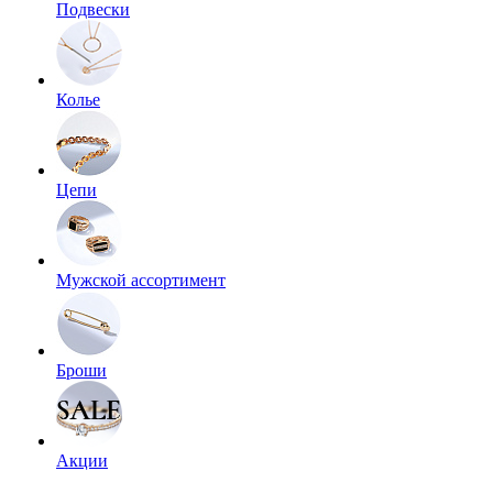
Подвески
Колье
Цепи
Мужской ассортимент
Броши
Акции