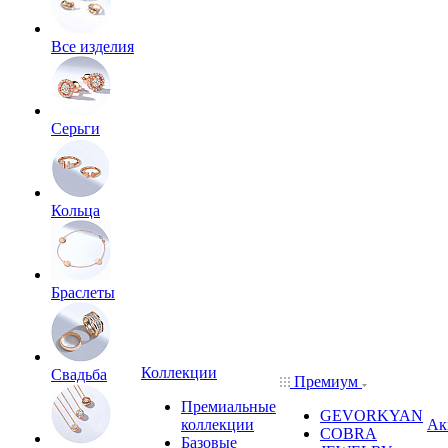
Все изделия
Серьги
Кольца
Браслеты
Коллекции
Свадьба
Премиум
Премиальные
GEVORKYAN
коллекции
Ак
COBRA
Базовые