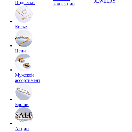
JEWELRY
Подвески
коллекции
Колье
Цепи
Мужской
ассортимент
Броши
Акции