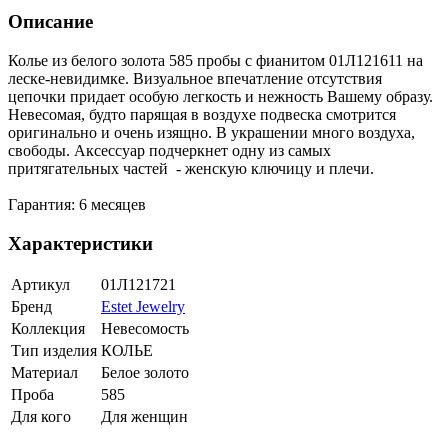
Описание
Колье из белого золота 585 пробы с фианитом 01Л121611 на
леске-невидимке. Визуальное впечатление отсутствия
цепочки придает особую легкость и нежность Вашему образу.
Невесомая, будто парящая в воздухе подвеска смотрится
оригинально и очень изящно. В украшении много воздуха,
свободы. Аксессуар подчеркнет одну из самых
притягательных частей - женскую ключицу и плечи.
Гарантия: 6 месяцев
Характеристики
Артикул
01Л121721
Бренд
Estet Jewelry
Коллекция
Невесомость
Тип изделия
КОЛЬЕ
Материал
Белое золото
Проба
585
Для кого
Для женщин