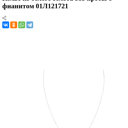
фианитом 01Л121721