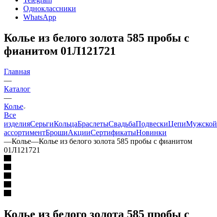
Одноклассники
WhatsApp
Колье из белого золота 585 пробы с
фианитом 01Л121721
Главная
—
Каталог
—
Колье
Все
изделия
Серьги
Кольца
Браслеты
Свадьба
Подвески
Цепи
Мужской
ассортимент
Броши
Акции
Сертификаты
Новинки
—
Колье
—
Колье из белого золота 585 пробы с фианитом
01Л121721
Колье из белого золота 585 пробы с