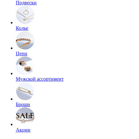
Подвески
Колье
Цепи
Мужской ассортимент
Броши
Акции