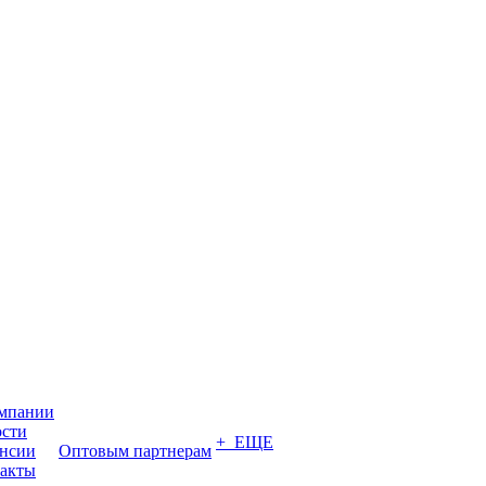
мпании
сти
+ ЕЩЕ
нсии
Оптовым партнерам
акты