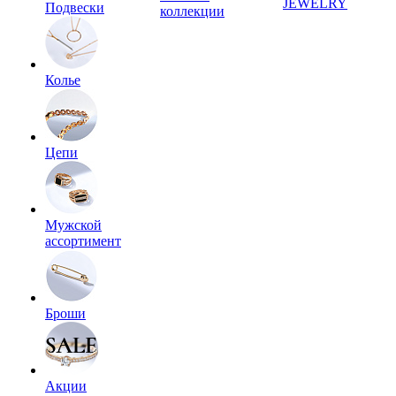
JEWELRY
Подвески
коллекции
Колье
Цепи
Мужской
ассортимент
Броши
Акции