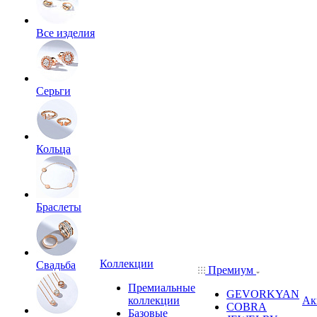
Все изделия
Серьги
Кольца
Браслеты
Коллекции
Свадьба
Премиум
Премиальные
GEVORKYAN
коллекции
Ак
COBRA
Базовые