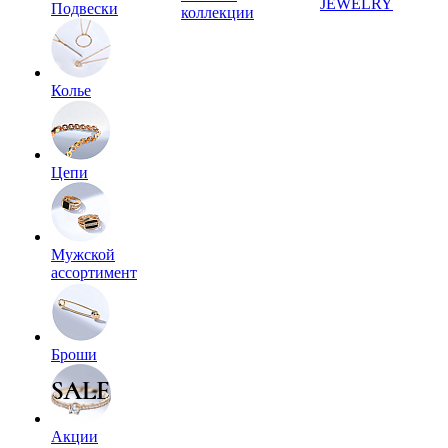
JEWELRY
Подвески
коллекции
Колье
Цепи
Мужской
ассортимент
Броши
Акции