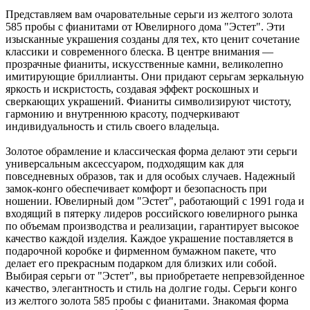
Представляем вам очаровательные серьги из желтого золота
585 пробы с фианитами от Ювелирного дома "Эстет". Эти
изысканные украшения созданы для тех, кто ценит сочетание
классики и современного блеска. В центре внимания —
прозрачные фианиты, искусственные камни, великолепно
имитирующие бриллианты. Они придают серьгам зеркальную
яркость и искристость, создавая эффект роскошных и
сверкающих украшений. Фианиты символизируют чистоту,
гармонию и внутреннюю красоту, подчеркивают
индивидуальность и стиль своего владельца.
Золотое обрамление и классическая форма делают эти серьги
универсальным аксессуаром, подходящим как для
повседневных образов, так и для особых случаев. Надежный
замок-конго обеспечивает комфорт и безопасность при
ношении. Ювелирный дом "Эстет", работающий с 1991 года и
входящий в пятерку лидеров российского ювелирного рынка
по объемам производства и реализации, гарантирует высокое
качество каждой изделия. Каждое украшение поставляется в
подарочной коробке и фирменном бумажном пакете, что
делает его прекрасным подарком для близких или собой.
Выбирая серьги от "Эстет", вы приобретаете непревзойденное
качество, элегантность и стиль на долгие годы. Серьги конго
из желтого золота 585 пробы с фианитами. Знакомая форма