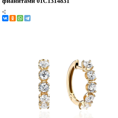
фианитами 01С1314831