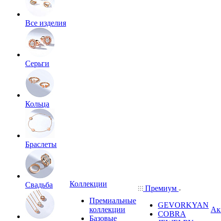
Все изделия
Серьги
Кольца
Браслеты
Коллекции
Свадьба
Премиум
Премиальные
GEVORKYAN
коллекции
Ак
COBRA
Базовые