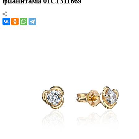
фианитами 01С1311669