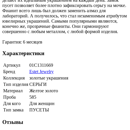
делают их идеальным украшением на каждый день. Замок
пусет позволяет более плотно зафиксировать серьгу на мочке.
Фианит всего лишь был должен заменить алмаз для
лабораторий. А получилось, что стал незаменимым атрибутом
ювелирных украшений. Самыми популярными являются,
конечно же, прозрачные фианиты. Они гармонируют
совершенно с любым металлом, с любой формой изделия.
Гарантия: 6 месяцев
Характеристики
Артикул
01С1311669
Бренд
Estet Jewelry
Коллекция
золотые украшения
Тип изделия
СЕРЬГИ
Материал
Желтое золото
Проба
585
Для кого
Для женщин
Тип замка
ПУСЕТЫ
Отзывы