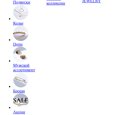
JEWELRY
Подвески
коллекции
Колье
Цепи
Мужской
ассортимент
Броши
Акции