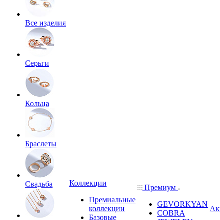
Все изделия
Серьги
Кольца
Браслеты
Коллекции
Свадьба
Премиум
Премиальные
GEVORKYAN
коллекции
Ак
COBRA
Базовые