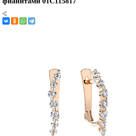
фианитами 01С115817