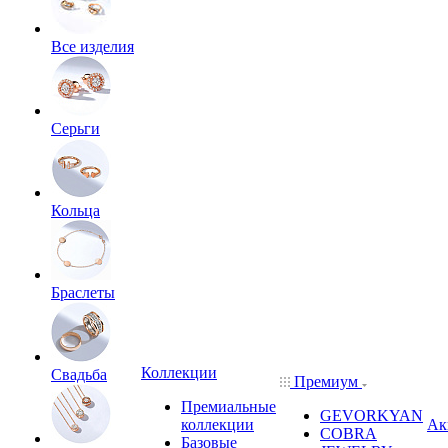
Все изделия
Серьги
Кольца
Браслеты
Коллекции
Свадьба
Премиум
Премиальные
GEVORKYAN
коллекции
Ак
COBRA
Базовые