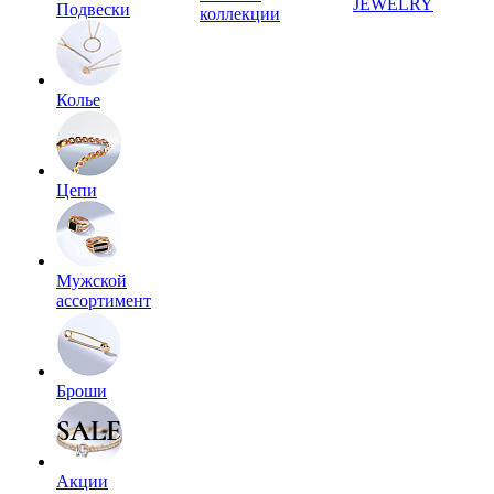
JEWELRY
Подвески
коллекции
Колье
Цепи
Мужской
ассортимент
Броши
Акции