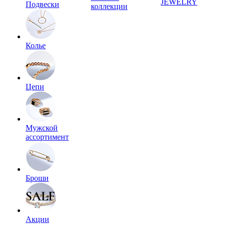
JEWELRY
Подвески
коллекции
Колье
Цепи
Мужской
ассортимент
Броши
Акции