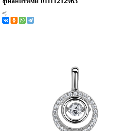
фианитами 01П1212963