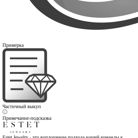
Примерка
Частичный выкуп
Примечание-подсказка
Estet Jewelry - это воплощение подхода нашей команды к