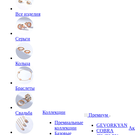
Все изделия
Серьги
Кольца
Браслеты
Коллекции
Свадьба
Премиум
Премиальные
GEVORKYAN
коллекции
Ак
COBRA
Базовые