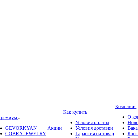
Компания
Как купить
О ко
ремиум
Условия оплаты
Ново
GEVORKYAN
Акции
Условия доставки
Вака
COBRA JEWELRY
Гарантия на товар
Конт