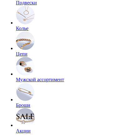
Подвески
Колье
Цепи
Мужской ассортимент
Броши
Акции