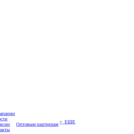
мпании
сти
+ ЕЩЕ
нсии
Оптовым партнерам
акты