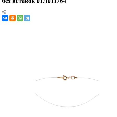
без вставок 01Л011764