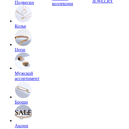
JEWELRY
Подвески
коллекции
Колье
Цепи
Мужской
ассортимент
Броши
Акции