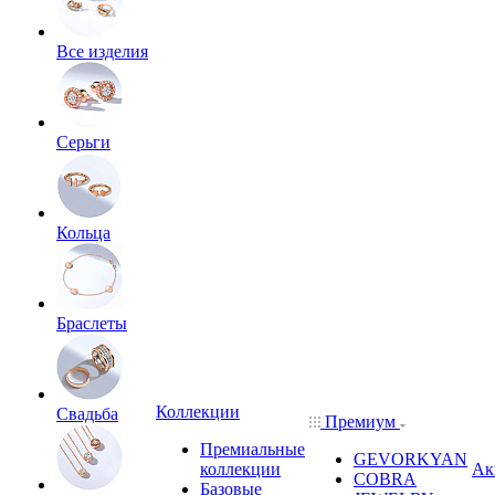
Все изделия
Серьги
Кольца
Браслеты
Коллекции
Свадьба
Премиум
Премиальные
GEVORKYAN
коллекции
Ак
COBRA
Базовые