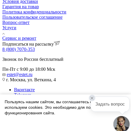
Условия доставки
Гарантия на товар
Политика конфиденциальности
Пользовательское соглашение
Вопрос-ответ
Услуги
Сервис и ремонт
Подписаться на рассылку
8 (800) 7070-353
Звонок по России бесплатный
Пн-Пт с 9:00 до 18:00 Мск
estet@estet.ru
г. Москва, ул. Веткина, 4
Вконтакте
Telegram
Одноклассники
Пользуясь нашим сайтом, вы соглашаетесь с тем, что мы
Задать вопрос
WhatsApp
используем cookies. Это необходимо для полноценного
функционирования сайта.
1991-2026 © Ювелирный Дом ЭСТЕТ
Соглашаюсь
Найти