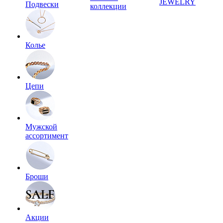
JEWELRY
Подвески
коллекции
Колье
Цепи
Мужской
ассортимент
Броши
Акции