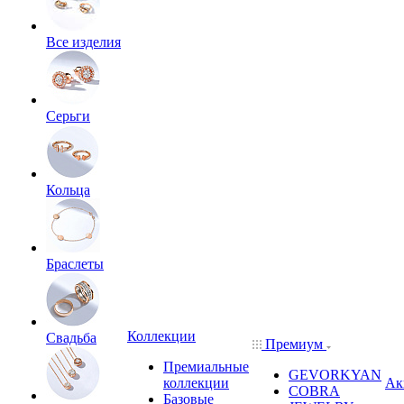
Все изделия
Серьги
Кольца
Браслеты
Коллекции
Свадьба
Премиум
Премиальные
GEVORKYAN
коллекции
Ак
COBRA
Базовые