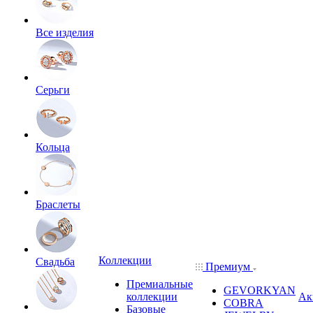
Все изделия
Серьги
Кольца
Браслеты
Коллекции
Свадьба
Премиум
Премиальные
GEVORKYAN
коллекции
Ак
COBRA
Базовые