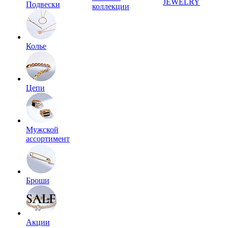
JEWELRY
Подвески
коллекции
Колье
Цепи
Мужской
ассортимент
Броши
Акции