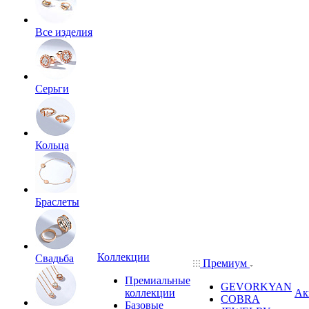
Все изделия
Серьги
Кольца
Браслеты
Коллекции
Свадьба
Премиум
Премиальные
GEVORKYAN
коллекции
Ак
COBRA
Базовые