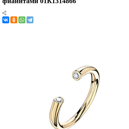
фианитами 01К1314866