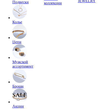
JEWELRY
Подвески
коллекции
Колье
Цепи
Мужской
ассортимент
Броши
Акции