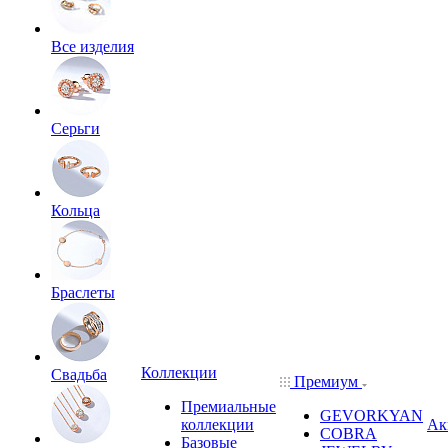
Все изделия
Серьги
Кольца
Браслеты
Коллекции
Свадьба
Премиум
Премиальные
GEVORKYAN
коллекции
Ак
COBRA
Базовые