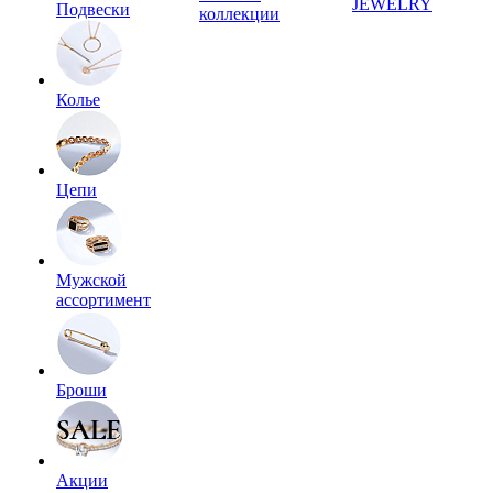
JEWELRY
Подвески
коллекции
Колье
Цепи
Мужской
ассортимент
Броши
Акции