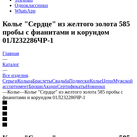
Одноклассники
WhatsApp
Колье "Сердце" из желтого золота 585
пробы с фианитами и корундом
01Л232286ЧР-1
Главная
—
Каталог
—
Все изделия
Серьги
Кольца
Браслеты
Свадьба
Подвески
Колье
Цепи
Мужской
ассортимент
Броши
Акции
Сертификаты
Новинки
—
Колье
—
Колье "Сердце" из желтого золота 585 пробы с
фианитами и корундом 01Л232286ЧР-1