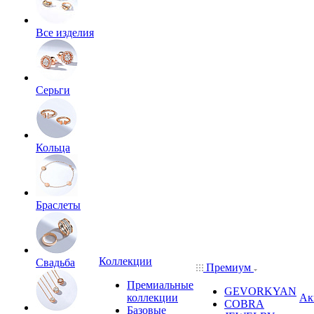
Все изделия
Серьги
Кольца
Браслеты
Коллекции
Свадьба
Премиум
Премиальные
GEVORKYAN
коллекции
Ак
COBRA
Базовые