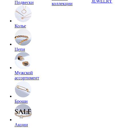
JEWELRY
Подвески
коллекции
Колье
Цепи
Мужской
ассортимент
Броши
Акции