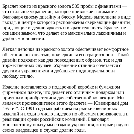
Браслет конго из красного золота 585 пробы с фианитами —
это стильное украшение, которое привлекает внимание
благодаря своему дизайну и блеску. Модель выполнена в виде
гвоздя, в центре которого расположены сверкающие фианиты,
придающие изделию яркость и выразительность. Браслет не
оснащен замком, что делает его максимально лаконичным и
удобным в ношении.
Легкая цепочка из красного золота обеспечивает комфортное
облегание по запястью, подчеркивая его грациозность. Такой
дизайн подходит как для повседневных образов, так и для
торжественных случаев. Украшение отлично сочетается с
другими украшениями и добавляет индивидуальности
любому стилю.
Изделие поставляется в подарочной коробке и бумажном
фирменном пакете, что делает его отличным подарком или
приятным приобретением для собственной коллекции. Мы
являемся производителем этого браслета — Ювелирный дом
"Эстет". С 1991 года мы работаем на рынке ювелирных
изделий и входи в число лидеров по объемам производства и
реализации среди российских компаний. Благодаря
многолетнему опыту мы создаем украшения, которые радуют
своих владельцев и служат долгие годы.