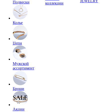
JEWELRY
Подвески
коллекции
Колье
Цепи
Мужской
ассортимент
Броши
Акции