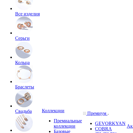
Все изделия
Серьги
Кольца
Браслеты
Коллекции
Свадьба
Премиум
Премиальные
GEVORKYAN
коллекции
Ак
COBRA
Базовые