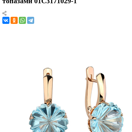
топазами 01С3171029-1