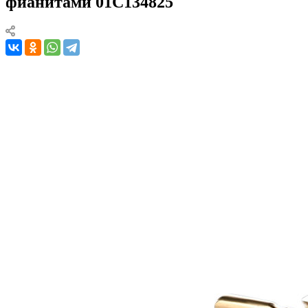
фианитами 01С134825