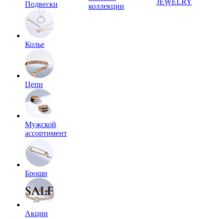
JEWELRY
Подвески
коллекции
Колье
Цепи
Мужской
ассортимент
Броши
Акции