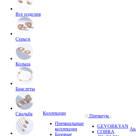
Все изделия
Серьги
Кольца
Браслеты
Коллекции
Свадьба
Премиум
Премиальные
GEVORKYAN
коллекции
Ак
COBRA
Базовые