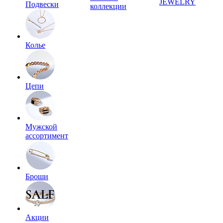
JEWELRY
Подвески
коллекции
Колье
Цепи
Мужской
ассортимент
Броши
Акции