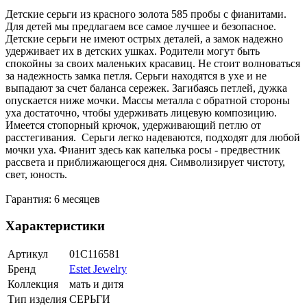
Детские серьги из красного золота 585 пробы с фианитами.
Для детей мы предлагаем все самое лучшее и безопасное.
Детские серьги не имеют острых деталей, а замок надежно
удерживает их в детских ушках. Родители могут быть
спокойны за своих маленьких красавиц. Не стоит волноваться
за надежность замка петля. Серьги находятся в ухе и не
выпадают за счет баланса сережек. Загибаясь петлей, дужка
опускается ниже мочки. Массы металла с обратной стороны
уха достаточно, чтобы удерживать лицевую композицию.
Имеется стопорный крючок, удерживающий петлю от
расстегивания. Серьги легко надеваются, подходят для любой
мочки уха. Фианит здесь как капелька росы - предвестник
рассвета и приближающегося дня. Символизирует чистоту,
свет, юность.
Гарантия: 6 месяцев
Характеристики
Артикул
01С116581
Бренд
Estet Jewelry
Коллекция
мать и дитя
Тип изделия
СЕРЬГИ