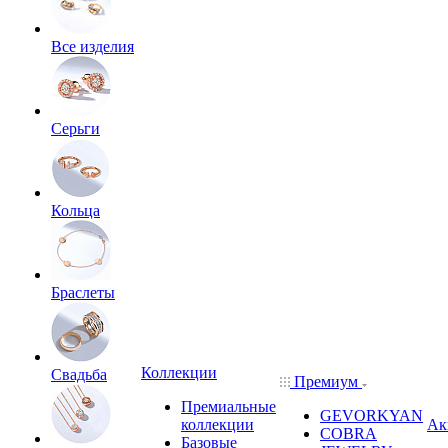
Все изделия
Серьги
Кольца
Браслеты
Коллекции
Свадьба
Премиум
Премиальные
GEVORKYAN
коллекции
Ак
COBRA
Базовые