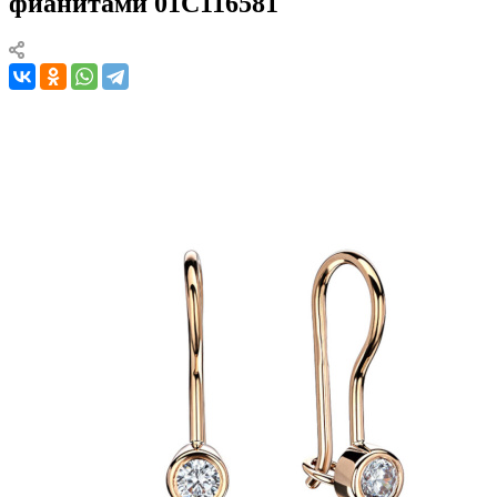
фианитами 01С116581