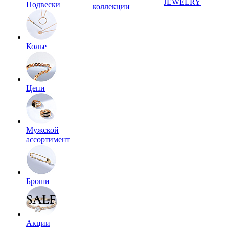
JEWELRY
Подвески
коллекции
Колье
Цепи
Мужской
ассортимент
Броши
Акции