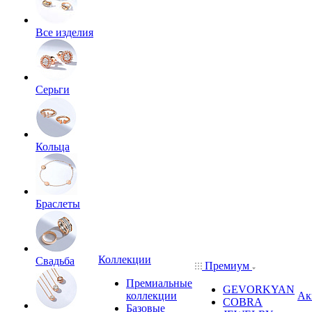
Все изделия
Серьги
Кольца
Браслеты
Коллекции
Свадьба
Премиум
Премиальные
GEVORKYAN
коллекции
Ак
COBRA
Базовые