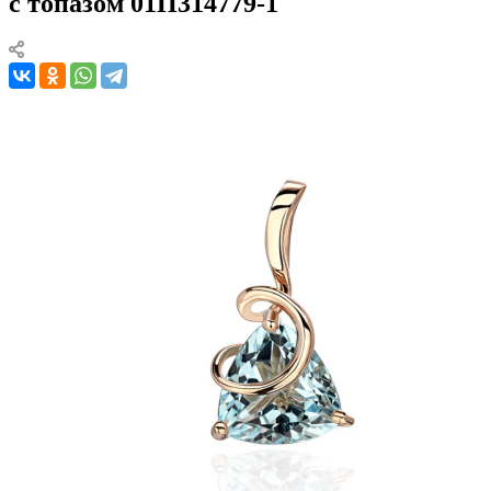
с топазом 01П314779-1