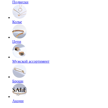
Подвески
Колье
Цепи
Мужской ассортимент
Броши
Акции