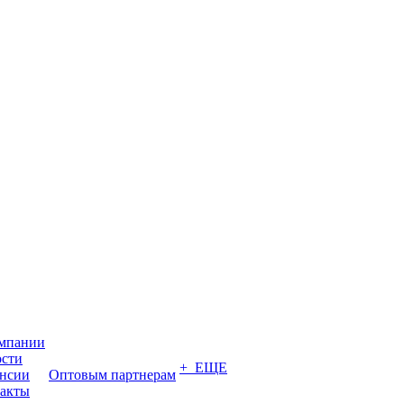
мпании
сти
+ ЕЩЕ
нсии
Оптовым партнерам
акты