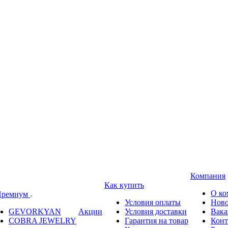
Компания
Как купить
О ко
ремиум
Условия оплаты
Ново
GEVORKYAN
Акции
Условия доставки
Вака
COBRA JEWELRY
Гарантия на товар
Конт