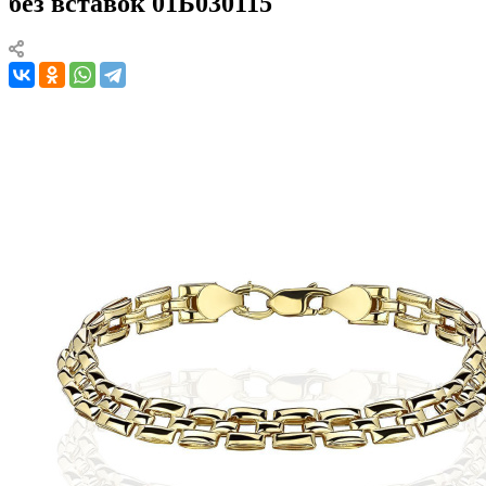
без вставок 01Б030115