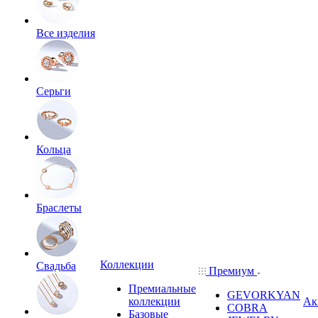
Все изделия
Серьги
Кольца
Браслеты
Коллекции
Свадьба
Премиум
Премиальные
GEVORKYAN
коллекции
Ак
COBRA
Базовые