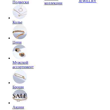
JEWELRY
Подвески
коллекции
Колье
Цепи
Мужской
ассортимент
Броши
Акции