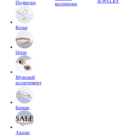
JEWELRY
Подвески
коллекции
Колье
Цепи
Мужской
ассортимент
Броши
Акции