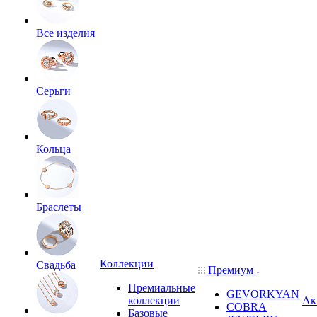
Все изделия
Серьги
Кольца
Браслеты
Коллекции
Свадьба
Премиум
Премиальные
GEVORKYAN
коллекции
Ак
COBRA
Базовые