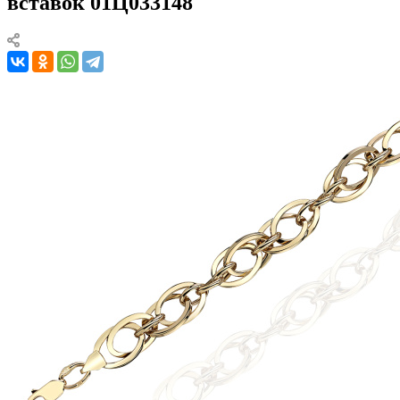
вставок 01Ц033148