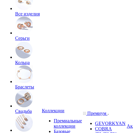
Все изделия
Серьги
Кольца
Браслеты
Коллекции
Свадьба
Премиум
Премиальные
GEVORKYAN
коллекции
Ак
COBRA
Базовые