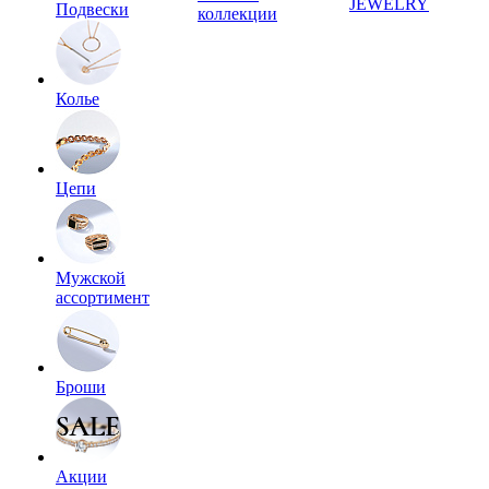
JEWELRY
Подвески
коллекции
Колье
Цепи
Мужской
ассортимент
Броши
Акции