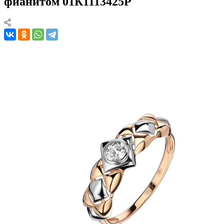
фианитом 01К1113425Р