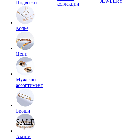
JEWELRY
Подвески
коллекции
Колье
Цепи
Мужской
ассортимент
Броши
Акции