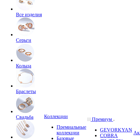
Все изделия
Серьги
Кольца
Браслеты
Коллекции
Свадьба
Премиум
Премиальные
GEVORKYAN
коллекции
Ак
COBRA
Базовые