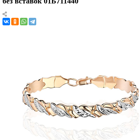
без вставок 01Б711440