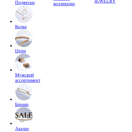
JEWELRY
Подвески
коллекции
Колье
Цепи
Мужской
ассортимент
Броши
Акции