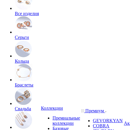
Все изделия
Серьги
Кольца
Браслеты
Коллекции
Свадьба
Премиум
Премиальные
GEVORKYAN
коллекции
Ак
COBRA
Базовые